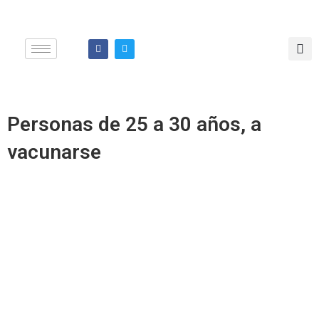
Ir
al
contenido
F
T
a
w
c
i
e
t
b
t
o
e
o
r
k
Personas de 25 a 30 años, a
vacunarse