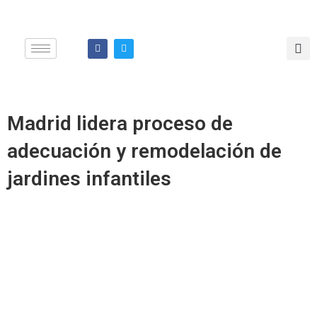
Ir
al
contenido
F
T
a
w
c
i
e
t
b
t
o
e
o
r
k
Madrid lidera proceso de
adecuación y remodelación de
jardines infantiles