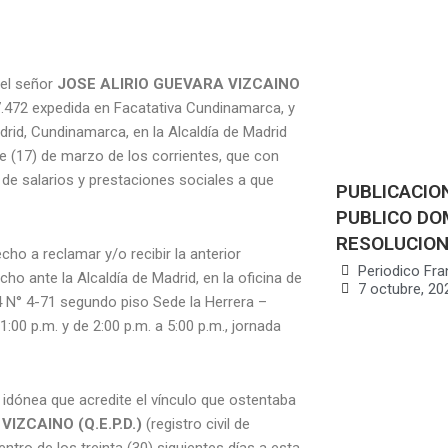
del señor
JOSE ALIRIO GUEVARA VIZCAINO
7.472 expedida en Facatativa Cundinamarca, y
drid, Cundinamarca, en la Alcaldía de Madrid
te (17) de marzo de los corrientes, que con
 de salarios y prestaciones sociales a que
PUBLICACION
PUBLICO DOM
RESOLUCION
o a reclamar y/o recibir la anterior
Periodico Fra
ho ante la Alcaldía de Madrid, en la oficina de
7 octubre, 20
e 4 N° 4-71 segundo piso Sede la Herrera –
1:00 p.m. y de 2:00 p.m. a 5:00 p.m., jornada
idónea que acredite el vínculo que ostentaba
IZCAINO (Q.E.P.D.)
(registro civil de