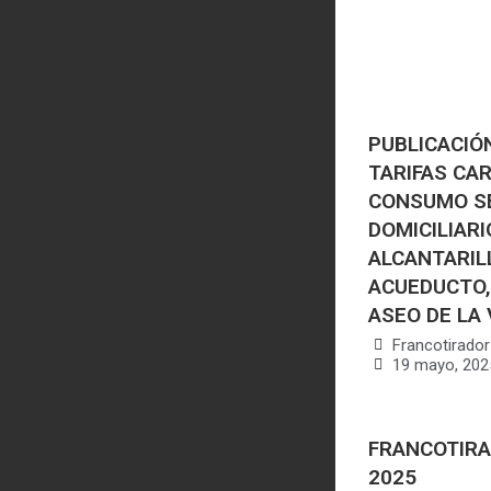
PUBLICACIÓ
TARIFAS CA
CONSUMO SE
DOMICILIAR
ALCANTARIL
ACUEDUCTO,
ASEO DE LA 
Francotirador
19 mayo, 202
FRANCOTIRA
2025