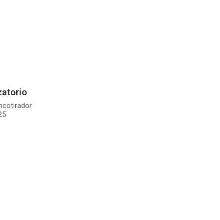
atorio
ncotirador
25