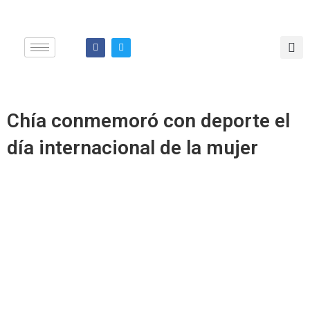
Ir
al
contenido
F
T
a
w
c
i
e
t
b
t
o
e
o
r
k
Chía conmemoró con deporte el
día internacional de la mujer