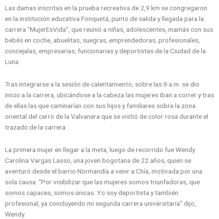
Las damas inscritas en la prueba recreativa de 2,9 km se congregaron
en la institución educativa Fonquetá, punto de salida y llegada para la
carrera “MujerEsVida”, que reunió a niñas, adolescentes, mamás con sus
bebés en coche, abuelitas, suegras, emprendedoras, profesionales,
concejalas, empresarias, funcionarias y deportistas de la Ciudad de la
Luna.
Tras integrarse a la sesión de calentamiento, sobre las 9 a.m. se dio
inicio a la carrera, ubicándose a la cabeza las mujeres iban a correr y tras
de ellas las que caminarían con sus hijos y familiares sobre la zona
oriental del cerro de la Valvanera que se vistió de color rosa durante el
trazado de la carrera.
La primera mujer en llegar a la meta, luego de recorrido fue Wendy
Carolina Vargas Lasso, una joven bogotana de 22 años, quien se
aventuró desde el barrio Normandía a venir a Chía, motivada por una
sola causa: “Por visibilizar que las mujeres somos triunfadoras, que
somos capaces, somos únicas. Yo soy deportista y también
profesional, ya concluyendo mi segunda carrera universitaria” dijo,
Wendy.