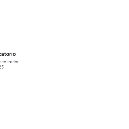
atorio
ncotirador
25