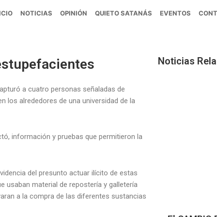
ICIO
NOTICIAS
OPINIÓN
QUIETO SATANÁS
EVENTOS
CON
Noticias Rel
estupefacientes
 capturó a cuatro personas señaladas de
n los alrededores de una universidad de la
ctó, información y pruebas que permitieron la
dencia del presunto actuar ilícito de estas
 usaban material de repostería y galletería
varan a la compra de las diferentes sustancias